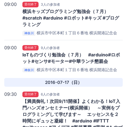
09:00
受付終了
3人の参加者
横浜キッズプログラミング勉強会（７月）
#scratch #arduino #ロボット#キッズ #プログ
ラミング
横浜市中区本町１丁目６番地
横浜開港記念会
神奈川
館 ４号室
09:00
受付終了
9人の参加者
IoTものづくり勉強会（７月） #arduino#ロボ
ット#センサ#モーター#中華ランチ懇親会
横浜市中区本町１丁目６番地
横浜開港記念会
神奈川
館 ４号室
2016-07-17（日）
09:30
受付終了
6人の参加者
【満員御礼！次回9/11開催】よくわかる！IoT入
門ハンズオンセミナー(横浜開催） ～実例をプ
ログラミングして学びます～ エッセンスを２
時間にギュッと凝縮！ #arduino #IFTTT