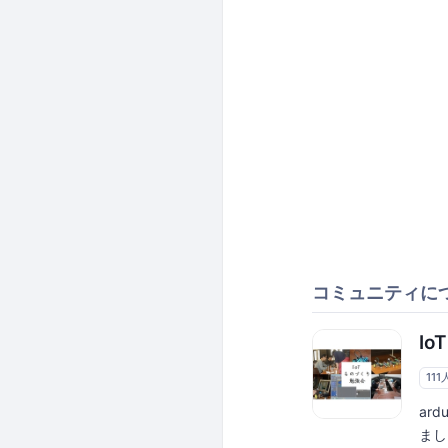
コミュニティに
I
111
ar
まし