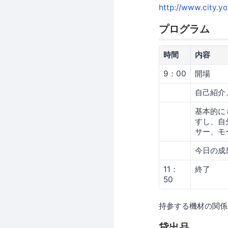
http://www.city.y
プログラム
時間
内容
9：00
開場
自己紹介
基本的に
すし、自
サー、モ
今日の成
11：
終了
50
持参する機材の関係
貸出品