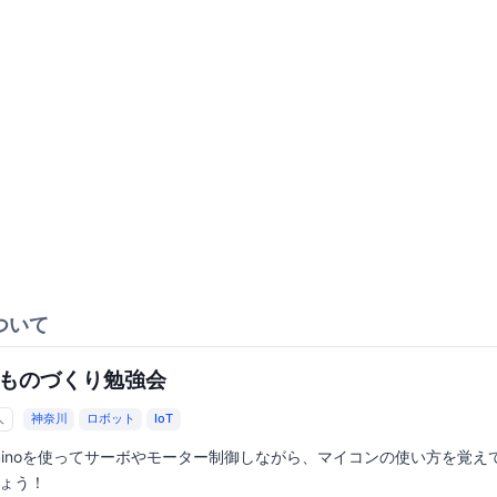
ついて
oTものづくり勉強会
人
神奈川
ロボット
IoT
duinoを使ってサーボやモーター制御しながら、マイコンの使い方を覚え
ょう！