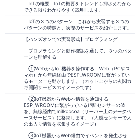
IoTの概要 IoTの概要をトレンドも押さえながら
できる限りわかりやすく説明します。
IoTの３つのパターン これから実習する３つの
パターンの特徴と、実際のサービスを紹介します。
【ハンズオンでの実習形式】プログラミング
プログラミングと動作確認を通して、３つのパタ
ーンを理解する
①WebからIoT機器を操作する Web（PCやス
マホ）から無線経由でESP_WROOMに繋がってい
るモーターを動かします。（ネット上からの玄関カ
ギ開閉サービスのイメージです）
②IoT機器からWebへ情報を通知する
ESP_WROOMに繋がっている距離センサーの値
を、無線経由でmilkcocoa（サーバー上のデータベ
ースサービス）に格納します。（人感センサーで人
の出入り情報を収集するイメージ）
③IoT機器からWeb経由でイベントを発生させ