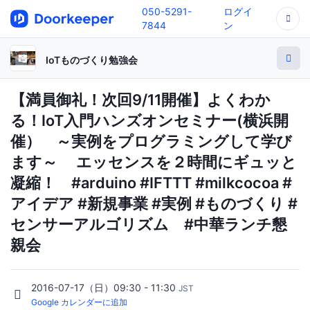
050-5291-
ログイ
7844
ン
IoTものづくり勉強会
【満員御礼！次回9/11開催】よくわか
る！IoT入門ハンズオンセミナー(横浜開
催） ～実例をプログラミングして学び
ます～ エッセンスを２時間にギュッと
凝縮！ #arduino #IFTTT #milkcocoa #
アイデア #新規事業 #実例 #ものづくり #
センサーアルゴリズム #中華ランチ懇
親会
2016-07-17（日）09:30 - 11:30
JST
Google カレンダーに追加