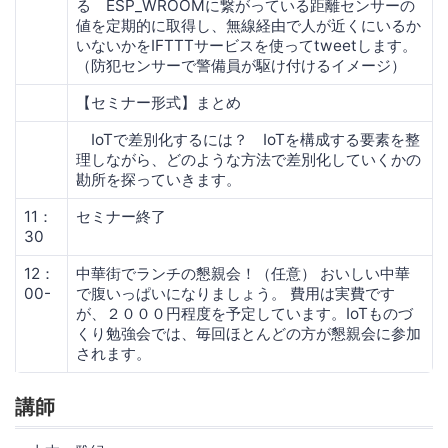
る ESP_WROOMに繋がっている距離センサーの
値を定期的に取得し、無線経由で人が近くにいるか
いないかをIFTTTサービスを使ってtweetします。
（防犯センサーで警備員が駆け付けるイメージ）
【セミナー形式】まとめ
IoTで差別化するには？ IoTを構成する要素を整
理しながら、どのような方法で差別化していくかの
勘所を探っていきます。
11：
セミナー終了
30
12：
中華街でランチの懇親会！（任意） おいしい中華
00-
で腹いっぱいになりましょう。 費用は実費です
が、２０００円程度を予定しています。IoTものづ
くり勉強会では、毎回ほとんどの方が懇親会に参加
されます。
講師